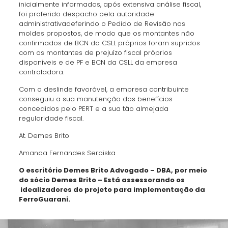
inicialmente informados, após extensiva análise fiscal,
foi proferido despacho pela autoridade
administrativadeferindo o Pedido de Revisão nos
moldes propostos, de modo que os montantes não
confirmados de BCN da CSLL próprios foram supridos
com os montantes de prejuízo fiscal próprios
disponíveis e de PF e BCN da CSLL da empresa
controladora.
Com o deslinde favorável, a empresa contribuinte
conseguiu a sua manutenção dos benefícios
concedidos pelo PERT e a sua tão almejada
regularidade fiscal.
At. Demes Brito
Amanda Fernandes Seroiska
O escritório Demes Brito Advogado – DBA, por meio
do sócio Demes Brito – Está assessorando os
idealizadores do projeto para implementação da
FerroGuarani.