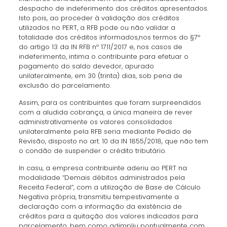
despacho de indeferimento dos créditos apresentados.
Isto pois, ao proceder à validação dos créditos
utilizados no PERT, a RFB pode ou não validar a
totalidade dos créditos informados,nos termos do §7º
do artigo 13 da IN RFB nº 1711/2017 e, nos casos de
indeferimento, intima o contribuinte para efetuar o
pagamento do saldo devedor, apurado
unilateralmente, em 30 (trinta) dias, sob pena de
exclusão do parcelamento.
Assim, para os contribuintes que foram surpreendidos
com a aludida cobrança, a única maneira de rever
administrativamente os valores consolidados
unilateralmente pela RFB seria mediante Pedido de
Revisão, disposto no art. 10 da IN 1855/2018, que não tem
o condão de suspender o crédito tributário.
In casu, a empresa contribuinte aderiu ao PERT na
modalidade “Demais débitos administrados pela
Receita Federal”, com a utilização de Base de Cálculo
Negativa própria, transmitiu tempestivamente a
declaração com a informação da existência de
créditos para a quitação dos valores indicados para
parcelamento, bem como adimpliu pontualmente com