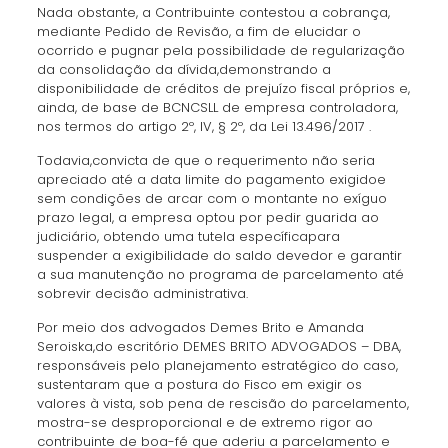
Nada obstante, a Contribuinte contestou a cobrança,
mediante Pedido de Revisão, a fim de elucidar o
ocorrido e pugnar pela possibilidade de regularização
da consolidação da dívida,demonstrando a
disponibilidade de créditos de prejuízo fiscal próprios e,
ainda, de base de BCNCSLL de empresa controladora,
nos termos do artigo 2º, IV, § 2º, da Lei 13.496/2017 .
Todavia,convicta de que o requerimento não seria
apreciado até a data limite do pagamento exigidoe
sem condições de arcar com o montante no exíguo
prazo legal, a empresa optou por pedir guarida ao
judiciário, obtendo uma tutela específicapara
suspender a exigibilidade do saldo devedor e garantir
a sua manutenção no programa de parcelamento até
sobrevir decisão administrativa.
Por meio dos advogados Demes Brito e Amanda
Seroiska,do escritório DEMES BRITO ADVOGADOS – DBA,
responsáveis pelo planejamento estratégico do caso,
sustentaram que a postura do Fisco em exigir os
valores à vista, sob pena de rescisão do parcelamento,
mostra-se desproporcional e de extremo rigor ao
contribuinte de boa-fé que aderiu a parcelamento e