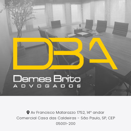
Av Francisco Matarazzo 1752, 14º andar
Comercial Casa das Caldeiras - São Paulo, SP, CEP
05001-200